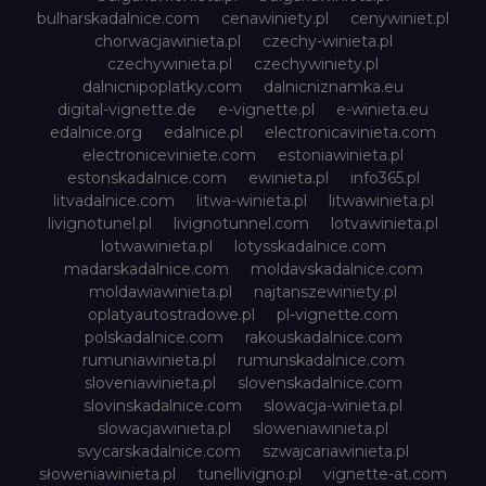
bulharskadalnice.com
cenawiniety.pl
cenywiniet.pl
chorwacjawinieta.pl
czechy-winieta.pl
czechywinieta.pl
czechywiniety.pl
dalnicnipoplatky.com
dalnicniznamka.eu
digital-vignette.de
e-vignette.pl
e-winieta.eu
edalnice.org
edalnice.pl
electronicavinieta.com
electroniceviniete.com
estoniawinieta.pl
estonskadalnice.com
ewinieta.pl
info365.pl
litvadalnice.com
litwa-winieta.pl
litwawinieta.pl
livignotunel.pl
livignotunnel.com
lotvawinieta.pl
lotwawinieta.pl
lotysskadalnice.com
madarskadalnice.com
moldavskadalnice.com
moldawiawinieta.pl
najtanszewiniety.pl
oplatyautostradowe.pl
pl-vignette.com
polskadalnice.com
rakouskadalnice.com
rumuniawinieta.pl
rumunskadalnice.com
sloveniawinieta.pl
slovenskadalnice.com
slovinskadalnice.com
slowacja-winieta.pl
slowacjawinieta.pl
sloweniawinieta.pl
svycarskadalnice.com
szwajcariawinieta.pl
słoweniawinieta.pl
tunellivigno.pl
vignette-at.com