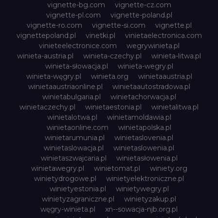
vignette-bg.com
vignette-cz.com
vignette-pl.com
vignette-poland.pl
vignette-ro.com
vignette-si.com
vignette.pl
vignettepoland.pl
vinetki.pl
vinietaelectronica.com
vinieteelectronice.com
wegrywinieta.pl
winieta-austria.pl
winieta-czechy.pl
winieta-litwa.pl
winieta-słowacja.pl
winieta-wegry.pl
winieta-węgry.pl
winieta.org
winietaaustria.pl
winietaaustriaonline.pl
winietaautostradowa.pl
winietabulgaria.pl
winietachorwacja.pl
winietaczechy.pl
winietaestonia.pl
winietalitwa.pl
winietalotwa.pl
winietamoldawia.pl
winietaonline.com
winietapolska.pl
winietarumunia.pl
winietaslovenia.pl
winietaslowacja.pl
winietaslowenia.pl
winietaszwajcaria.pl
winietasłowenia.pl
winietawegry.pl
winietomat.pl
winiety.org
winietydrogowe.pl
winietyelektroniczne.pl
winietyestonia.pl
winietywegry.pl
winietyzagraniczne.pl
winietyzakup.pl
węgry-winieta.pl
xn--sowacja-njb.org.pl