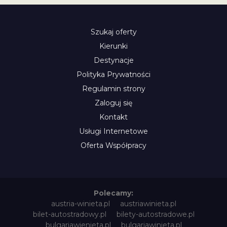
Szukaj oferty
Kierunki
Destynacje
Polityka Prywatności
Regulamin strony
Zaloguj się
Kontakt
Usługi Internetowe
Oferta Współpracy
Polecamy:
austria-winieta.pl
austriawinieta.pl
bilet-autostradowy.pl
bilety-autostradowe.pl
bulgariawienieta.pl
bulgariawinieta.pl