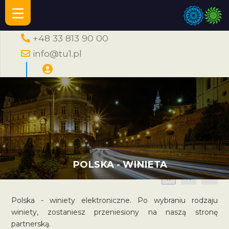
+48 33 813 90 00
info@tu1.pl
POLSKA - WINIETA
A
A
A
Polska - winiety elektroniczne. Po wybraniu rodzaju
winiety, zostaniesz przeniesiony na naszą stronę
partnerską.