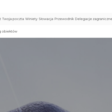
t
Twoja poczta
Winiety
Słowacja
Przewodnik
Delegacje zagraniczn
g obiektów