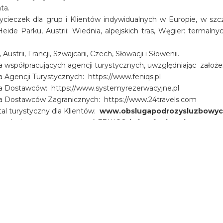
ata.
ieczek dla grup i Klientów indywidualnych w Europie, w szcz
eide Parku, Austrii: Wiednia, alpejskich tras, Węgier: termal
rii, Francji, Szwajcarii, Czech, Słowacji i Słowenii.
współpracujących agencji turystycznych, uwzględniając założenia
 Agencji Turystycznych: https://www.feniqs.pl
la Dostawców: https://www.systemyrezerwacyjne.pl
la Dostawców Zagranicznych: https://www.24travels.com
tal turystyczny dla Klientów:
www.obslugapodrozysluzbowyc
cznych do systemu rezerwacji FENIQS:
info@feniqs.pl
bowych.pl
znajdują się autorskie programy, bardzo bogata of