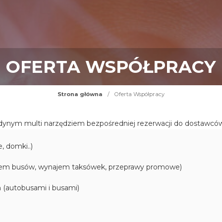
OFERTA WSPÓŁPRACY
Strona główna
/
Oferta Współpracy
edynym multi narzędziem bezpośredniej rezerwacji do dostawcó
, domki..)
jem busów, wynajem taksówek, przeprawy promowe)
h (autobusami i busami)