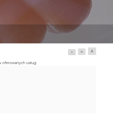
A
A
A
w oferowanych usług: