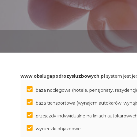
www.obslugapodrozysluzbowych.pl
system jest j
baza noclegowa (hotele, pensjonaty, rezydencje
baza transportowa (wynajem autokarów, wyna
przejazdy indywidualne na liniach autokarowyc
wycieczki objazdowe