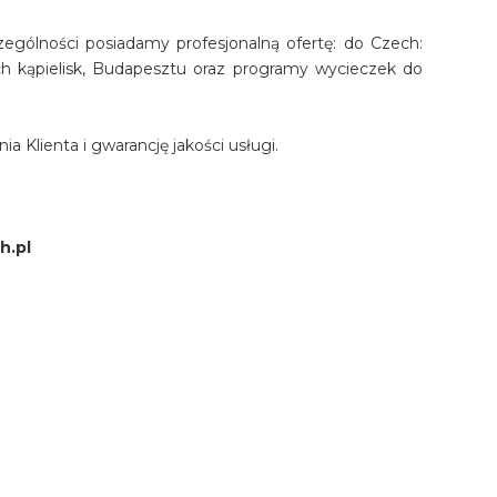
ególności posiadamy profesjonalną ofertę: do Czech:
nych kąpielisk, Budapesztu oraz programy wycieczek do
 Klienta i gwarancję jakości usługi.
h.pl
erta zakwaterowania i imprezy turystyczne ponad 200