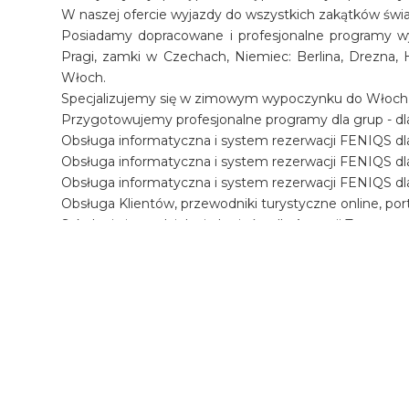
W naszej ofercie wyjazdy do wszystkich zakątków świ
Posiadamy dopracowane i profesjonalne programy wyc
Pragi, zamki w Czechach, Niemiec: Berlina, Drezna, H
Włoch.
Specjalizujemy się w zimowym wypoczynku do Włoch, Aust
Przygotowujemy profesjonalne programy dla grup - dla 
Obsługa informatyczna i system rezerwacji FENIQS dla
Obsługa informatyczna i system rezerwacji FENIQS d
Obsługa informatyczna i system rezerwacji FENIQS d
Obsługa Klientów, przewodniki turystyczne online, por
Szkolenia i przydzielanie loginów dla Agencji Turysty
W portalu turystycznym www.
obslugapodrozysluz
naszych partnerów.