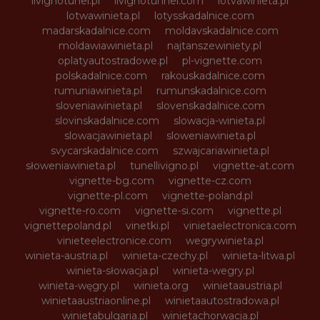
livignotunel.pl
livignotunnel.com
lotvawinieta.pl
lotwawinieta.pl
lotysskadalnice.com
madarskadalnice.com
moldavskadalnice.com
moldawiawinieta.pl
najtanszewiniety.pl
oplatyautostradowe.pl
pl-vignette.com
polskadalnice.com
rakouskadalnice.com
rumuniawinieta.pl
rumunskadalnice.com
sloveniawinieta.pl
slovenskadalnice.com
slovinskadalnice.com
slowacja-winieta.pl
slowacjawinieta.pl
sloweniawinieta.pl
svycarskadalnice.com
szwajcariawinieta.pl
słoweniawinieta.pl
tunellivigno.pl
vignette-at.com
vignette-bg.com
vignette-cz.com
vignette-pl.com
vignette-poland.pl
vignette-ro.com
vignette-si.com
vignette.pl
vignettepoland.pl
vinetki.pl
vinietaelectronica.com
vinieteelectronice.com
wegrywinieta.pl
winieta-austria.pl
winieta-czechy.pl
winieta-litwa.pl
winieta-słowacja.pl
winieta-wegry.pl
winieta-węgry.pl
winieta.org
winietaaustria.pl
winietaaustriaonline.pl
winietaautostradowa.pl
winietabulgaria.pl
winietachorwacja.pl