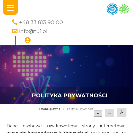
+48 33 813 90 00
info@tu1.pl
POLITYKA PRYWATNOŚCI
Strona główna
/
Polityka Prywatności
A
A
A
Dane osobowe użytkowników strony internetowej
www.obslugapodrozysluzbowych.pl
przetwarzane są