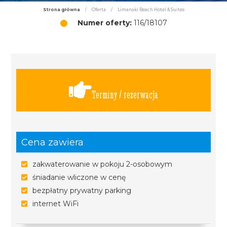
Strona główna
/
Oferta
/
Limanaki Beach Hotel & Suites
Numer oferty:
116/18107
Terminy / rezerwacja
Cena zawiera
zakwaterowanie w pokoju 2-osobowym
śniadanie wliczone w cenę
bezpłatny prywatny parking
internet WiFi