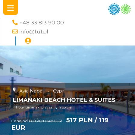
+48 33 813 90 00
info@tu1.pl
Ayia Napa
→
Cypr
LIMANAKI BEACH HOTEL & SUITES
Hotel Limanaki przy samym porcie
517 PLN / 119
Cena od
608 PLN / 140 EUR
EUR