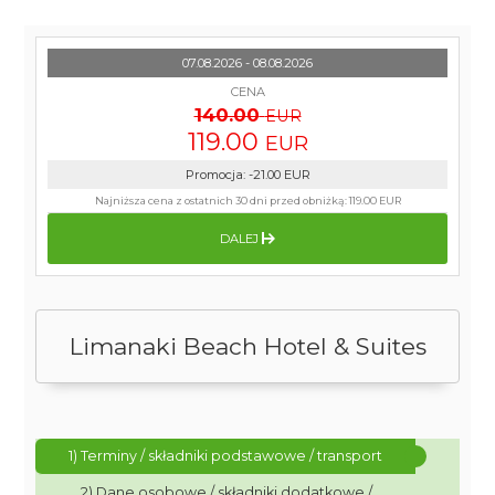
07.08.2026 - 08.08.2026
CENA
140.00
EUR
119.00
EUR
Promocja
:
-21.00
EUR
Najniższa cena z ostatnich 30 dni przed obniżką:
119.00 EUR
DALEJ
Limanaki Beach Hotel & Suites
1) Terminy / składniki podstawowe / transport
2) Dane osobowe / składniki dodatkowe /