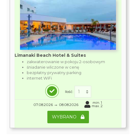
Limanaki Beach Hotel & Suites
zakwaterowanie w pokoju 2-osobowym
śniadanie wliczone w cenę
bezpłatny prywatny parking
internet WiFi
Ilość:
min. 1
→
07.08.2026
08.08.2026
max. 2
WYBRANO