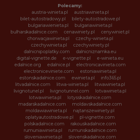
Polecamy:
austria-winieta.pl
austriawinieta.pl
bilet-autostradowy.pl
bilety-autostradowe.pl
bulgariawienieta.pl
bulgariawinieta.pl
bulharskadalnice.com
cenawiniety.pl
cenywiniet.pl
chorwacjawinieta.pl
czechy-winieta.pl
czechywinieta.pl
czechywiniety.pl
dalnicnipoplatky.com
dalnicniznamka.eu
digital-vignette.de
e-vignette.pl
e-winieta.eu
edalnice.org
edalnice.pl
electronicavinieta.com
electroniceviniete.com
estoniawinieta.pl
estonskadalnice.com
ewinieta.pl
info365.pl
litvadalnice.com
litwa-winieta.pl
litwawinieta.pl
livignotunel.pl
livignotunnel.com
lotvawinieta.pl
lotwawinieta.pl
lotysskadalnice.com
madarskadalnice.com
moldavskadalnice.com
moldawiawinieta.pl
najtanszewiniety.pl
oplatyautostradowe.pl
pl-vignette.com
polskadalnice.com
rakouskadalnice.com
rumuniawinieta.pl
rumunskadalnice.com
sloveniawinieta.pl
slovenskadalnice.com