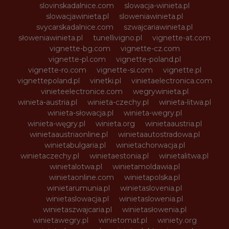
slovinskadalnice.com
slowacja-winieta.pl
slowacjawinieta.pl
sloweniawinieta.pl
svycarskadalnice.com
szwajcariawinieta.pl
słoweniawinieta.pl
tunellivigno.pl
vignette-at.com
vignette-bg.com
vignette-cz.com
vignette-pl.com
vignette-poland.pl
vignette-ro.com
vignette-si.com
vignette.pl
vignettepoland.pl
vinetki.pl
vinietaelectronica.com
vinieteelectronice.com
wegrywinieta.pl
winieta-austria.pl
winieta-czechy.pl
winieta-litwa.pl
winieta-słowacja.pl
winieta-wegry.pl
winieta-węgry.pl
winieta.org
winietaaustria.pl
winietaaustriaonline.pl
winietaautostradowa.pl
winietabulgaria.pl
winietachorwacja.pl
winietaczechy.pl
winietaestonia.pl
winietalitwa.pl
winietalotwa.pl
winietamoldawia.pl
winietaonline.com
winietapolska.pl
winietarumunia.pl
winietaslovenia.pl
winietaslowacja.pl
winietaslowenia.pl
winietaszwajcaria.pl
winietasłowenia.pl
winietawegry.pl
winietomat.pl
winiety.org