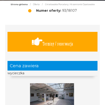
Strona główna
/
Oferta
/
Ćmielowskie Porcelany i Krzemionki Opatowskie
Numer oferty:
93/18107
Terminy / rezerwacja
Cena zawiera
wycieczka