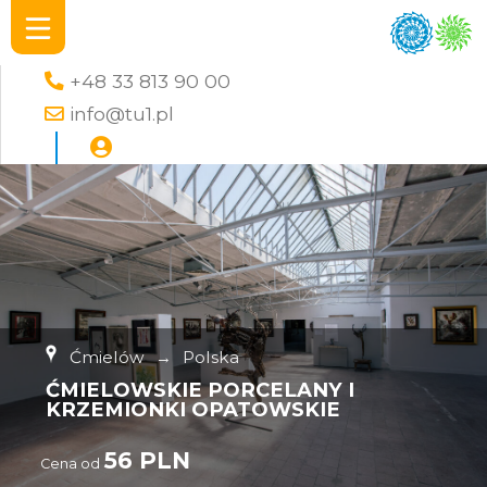
+48 33 813 90 00
info@tu1.pl
Ćmielów
→
Polska
ĆMIELOWSKIE PORCELANY I
KRZEMIONKI OPATOWSKIE
56 PLN
Cena od