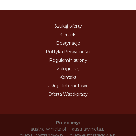
Szukaj oferty
Kierunki
Destynacje
Polityka Prywatności
Regulamin strony
Zaloguj się
Kontakt
Usługi Internetowe
Oferta Współpracy
Polecamy:
austria-winieta.pl
austriawinieta.pl
bilet-autostradowy.pl
bilety-autostradowe.pl