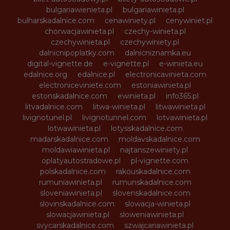
bulgariawienieta.pl
bulgariawinieta.pl
bulharskadalnice.com
cenawiniety.pl
cenywiniet.pl
chorwacjawinieta.pl
czechy-winieta.pl
czechywinieta.pl
czechywiniety.pl
dalnicnipoplatky.com
dalnicniznamka.eu
digital-vignette.de
e-vignette.pl
e-winieta.eu
edalnice.org
edalnice.pl
electronicavinieta.com
electroniceviniete.com
estoniawinieta.pl
estonskadalnice.com
ewinieta.pl
info365.pl
litvadalnice.com
litwa-winieta.pl
litwawinieta.pl
livignotunel.pl
livignotunnel.com
lotvawinieta.pl
lotwawinieta.pl
lotysskadalnice.com
madarskadalnice.com
moldavskadalnice.com
moldawiawinieta.pl
najtanszewiniety.pl
oplatyautostradowe.pl
pl-vignette.com
polskadalnice.com
rakouskadalnice.com
rumuniawinieta.pl
rumunskadalnice.com
sloveniawinieta.pl
slovenskadalnice.com
slovinskadalnice.com
slowacja-winieta.pl
slowacjawinieta.pl
sloweniawinieta.pl
svycarskadalnice.com
szwajcariawinieta.pl