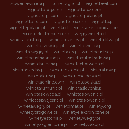
słoweniawinieta.pl
tunellivigno.pl
vignette-at.com
vignette-bg.com
vignette-cz.com
vignette-pl.com
vignette-poland.pl
vignette-ro.com
vignette-si.com
vignette.pl
vignettepoland.pl
vinetki.pl
vinietaelectronica.com
vinieteelectronice.com
wegrywinieta.pl
winieta-austria.pl
winieta-czechy.pl
winieta-litwa.pl
winieta-słowacja.pl
winieta-wegry.pl
winieta-węgry.pl
winieta.org
winietaaustria.pl
winietaaustriaonline.pl
winietaautostradowa.pl
winietabulgaria.pl
winietachorwacja.pl
winietaczechy.pl
winietaestonia.pl
winietalitwa.pl
winietalotwa.pl
winietamoldawia.pl
winietaonline.com
winietapolska.pl
winietarumunia.pl
winietaslovenia.pl
winietaslowacja.pl
winietaslowenia.pl
winietaszwajcaria.pl
winietasłowenia.pl
winietawegry.pl
winietomat.pl
winiety.org
winietydrogowe.pl
winietyelektroniczne.pl
winietyestonia.pl
winietywegry.pl
winietyzagraniczne.pl
winietyzakup.pl