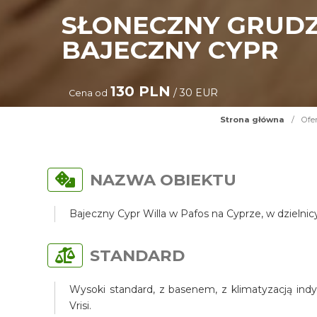
SŁONECZNY GRUDZ
BAJECZNY CYPR
130 PLN
/ 30 EUR
Cena od
Strona główna
/
Ofe
NAZWA OBIEKTU
Bajeczny Cypr Willa w Pafos na Cyprze, w dzielni
STANDARD
Wysoki standard, z basenem, z klimatyzacją indy
Vrisi.