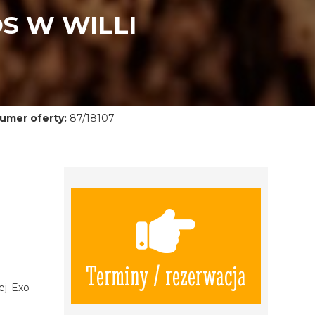
S W WILLI
umer oferty:
87/18107
Terminy / rezerwacja
ej Exo