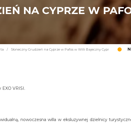
IEŃ NA CYPRZE W PAFO
N
rta
/
Słoneczny Grudzień na Cyprze w Pafos w Willi Bajeczny Cypr
cy EXO VRISI.
widualną, nowoczesna willa w eksluzywnej dzielnicy turystyczn