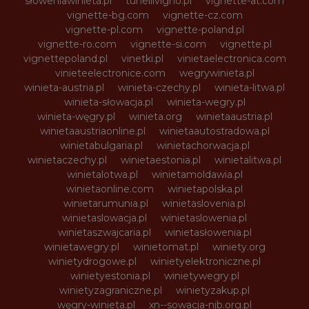
słoweniawinieta.pl
tunellivigno.pl
vignette-at.com
vignette-bg.com
vignette-cz.com
vignette-pl.com
vignette-poland.pl
vignette-ro.com
vignette-si.com
vignette.pl
vignettepoland.pl
vinetki.pl
vinietaelectronica.com
vinieteelectronice.com
wegrywinieta.pl
winieta-austria.pl
winieta-czechy.pl
winieta-litwa.pl
winieta-słowacja.pl
winieta-wegry.pl
winieta-węgry.pl
winieta.org
winietaaustria.pl
winietaaustriaonline.pl
winietaautostradowa.pl
winietabulgaria.pl
winietachorwacja.pl
winietaczechy.pl
winietaestonia.pl
winietalitwa.pl
winietalotwa.pl
winietamoldawia.pl
winietaonline.com
winietapolska.pl
winietarumunia.pl
winietaslovenia.pl
winietaslowacja.pl
winietaslowenia.pl
winietaszwajcaria.pl
winietasłowenia.pl
winietawegry.pl
winietomat.pl
winiety.org
winietydrogowe.pl
winietyelektroniczne.pl
winietyestonia.pl
winietywegry.pl
winietyzagraniczne.pl
winietyzakup.pl
węgry-winieta.pl
xn--sowacja-njb.org.pl