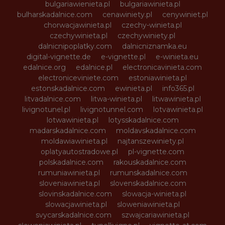
bulgariawienieta.pl
bulgariawinieta.pl
bulharskadalnice.com
cenawiniety.pl
cenywiniet.pl
chorwacjawinieta.pl
czechy-winieta.pl
czechywinieta.pl
czechywiniety.pl
dalnicnipoplatky.com
dalnicniznamka.eu
digital-vignette.de
e-vignette.pl
e-winieta.eu
edalnice.org
edalnice.pl
electronicavinieta.com
electroniceviniete.com
estoniawinieta.pl
estonskadalnice.com
ewinieta.pl
info365.pl
litvadalnice.com
litwa-winieta.pl
litwawinieta.pl
livignotunel.pl
livignotunnel.com
lotvawinieta.pl
lotwawinieta.pl
lotysskadalnice.com
madarskadalnice.com
moldavskadalnice.com
moldawiawinieta.pl
najtanszewiniety.pl
oplatyautostradowe.pl
pl-vignette.com
polskadalnice.com
rakouskadalnice.com
rumuniawinieta.pl
rumunskadalnice.com
sloveniawinieta.pl
slovenskadalnice.com
slovinskadalnice.com
slowacja-winieta.pl
slowacjawinieta.pl
sloweniawinieta.pl
svycarskadalnice.com
szwajcariawinieta.pl