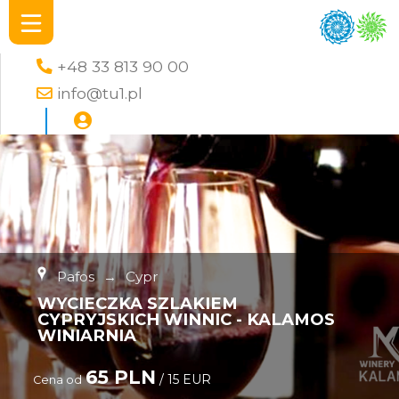
+48 33 813 90 00
info@tu1.pl
Pafos
→
Cypr
WYCIECZKA SZLAKIEM
CYPRYJSKICH WINNIC - KALAMOS
WINIARNIA
65 PLN
/ 15 EUR
Cena od