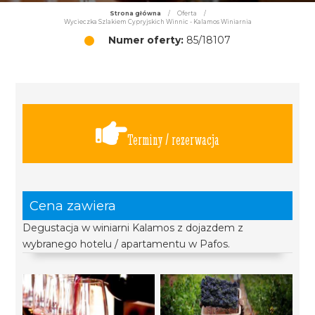
Strona główna
/
Oferta
/
Wycieczka Szlakiem Cypryjskich Winnic - Kalamos Winiarnia
Numer oferty:
85/18107
Terminy / rezerwacja
Cena zawiera
Degustacja w winiarni Kalamos z dojazdem z
wybranego hotelu / apartamentu w Pafos.