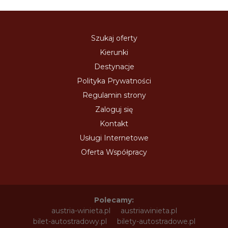
Szukaj oferty
Kierunki
Destynacje
Polityka Prywatności
Regulamin strony
Zaloguj się
Kontakt
Usługi Internetowe
Oferta Współpracy
Polecamy:
austria-winieta.pl
austriawinieta.pl
bilet-autostradowy.pl
bilety-autostradowe.pl