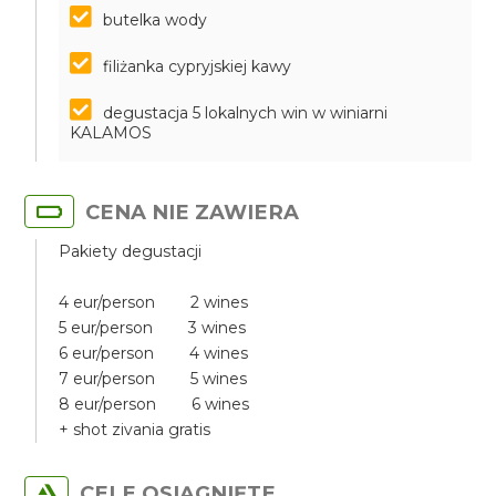
butelka wody
filiżanka cypryjskiej kawy
degustacja 5 lokalnych win w winiarni
KALAMOS
CENA NIE ZAWIERA
Pakiety degustacji
4 eur/person 2 wines
5 eur/person 3 wines
6 eur/person 4 wines
7 eur/person 5 wines
8 eur/person 6 wines
+ shot zivania gratis
CELE OSIĄGNIĘTE