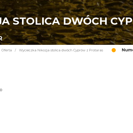
JA STOLICA DWÓCH CY
R
Nume
Oferta
/
Wycieczka Nikozja stolica dwóch Cyprów z Protaras
go