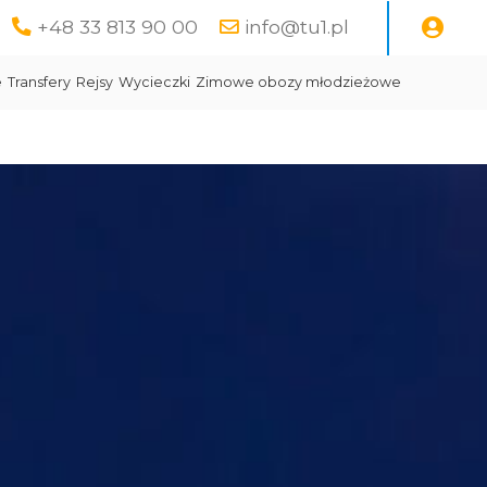
+48 33 813 90 00
info@tu1.pl
e
Transfery
Rejsy
Wycieczki
Zimowe obozy młodzieżowe