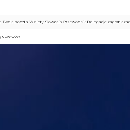
t
Twoja poczta
Winiety
Słowacja
Przewodnik
Delegacje zagraniczn
g obiektów