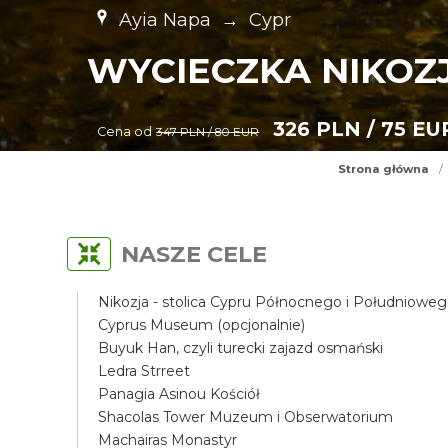
Ayia Napa
→
Cypr
WYCIECZKA NIKOZ
326 PLN / 75 EU
Cena od
347 PLN / 80 EUR
Strona główna
/
NASZE CELE
Nikozja - stolica Cypru Północnego i Południowe
Cyprus Museum (opcjonalnie)
Buyuk Han, czyli turecki zajazd osmański
Ledra Strreet
Panagia Asinou Kościół
Shacolas Tower Muzeum i Obserwatorium
Machairas Monastyr