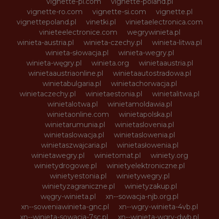
vignette-pl.com
vignette-poland.pl
vignette-ro.com
vignette-si.com
vignette.pl
vignettepoland.pl
vinetki.pl
vinietaelectronica.com
vinieteelectronice.com
wegrywinieta.pl
winieta-austria.pl
winieta-czechy.pl
winieta-litwa.pl
winieta-słowacja.pl
winieta-wegry.pl
winieta-węgry.pl
winieta.org
winietaaustria.pl
winietaaustriaonline.pl
winietaautostradowa.pl
winietabulgaria.pl
winietachorwacja.pl
winietaczechy.pl
winietaestonia.pl
winietalitwa.pl
winietalotwa.pl
winietamoldawia.pl
winietaonline.com
winietapolska.pl
winietarumunia.pl
winietaslovenia.pl
winietaslowacja.pl
winietaslowenia.pl
winietaszwajcaria.pl
winietasłowenia.pl
winietawegry.pl
winietomat.pl
winiety.org
winietydrogowe.pl
winietyelektroniczne.pl
winietyestonia.pl
winietywegry.pl
winietyzagraniczne.pl
winietyzakup.pl
węgry-winieta.pl
xn--sowacja-njb.org.pl
xn--soweniawinieta-gnc.pl
xn--wgry-winieta-4vb.pl
xn--winieta-sowacja-7sc.pl
xn--winieta-wgry-dwb.pl