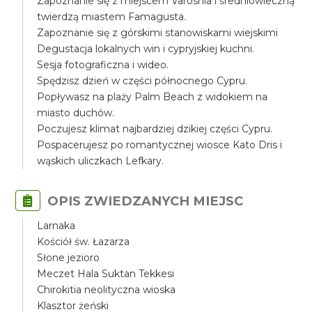
Zapoznanie się z miejscem Varoshia i średniowieczną
twierdzą miastem Famagusta.
Zapoznanie się z górskimi stanowiskami wiejskimi
Degustacja lokalnych win i cypryjskiej kuchni.
Sesja fotograficzna i wideo.
Spędzisz dzień w części północnego Cypru.
Popływasz na plaży Palm Beach z widokiem na
miasto duchów.
Poczujesz klimat najbardziej dzikiej części Cypru.
Pospacerujesz po romantycznej wiosce Kato Dris i
wąskich uliczkach Lefkary.
OPIS ZWIEDZANYCH MIEJSC
Larnaka
Kościół św. Łazarza
Słone jezioro
Meczet Hala Suktan Tekkesi
Chirokitia neolityczna wioska
Klasztor żeński