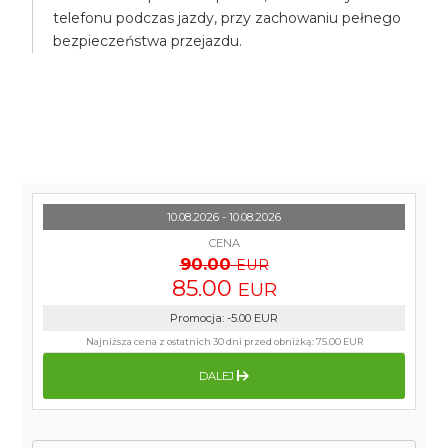
telefonu podczas jazdy, przy zachowaniu pełnego
bezpieczeństwa przejazdu.
10.08.2026 - 10.08.2026
CENA
90.00
EUR
85.00
EUR
Promocja
:
-5.00
EUR
Najniższa cena z ostatnich 30 dni przed obniżką:
75.00 EUR
DALEJ