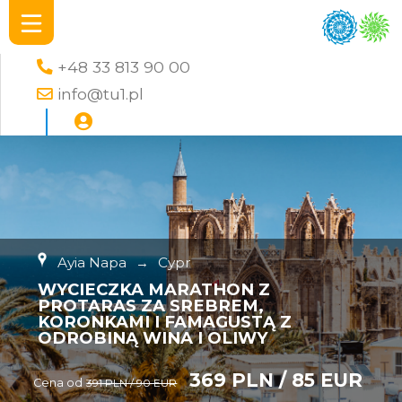
+48 33 813 90 00
info@tu1.pl
Ayia Napa
→
Cypr
WYCIECZKA MARATHON Z
PROTARAS ZA SREBREM,
KORONKAMI I FAMAGUSTĄ Z
ODROBINĄ WINA I OLIWY
369 PLN / 85 EUR
Cena od
391 PLN / 90 EUR