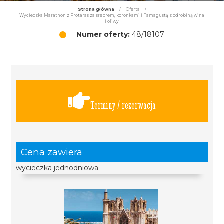
Strona główna
/
Oferta
/
Wycieczka Marathon z Protaras za srebrem, koronkami i Famagustą z odrobiną wina
i oliwy
Numer oferty:
48/18107
Terminy / rezerwacja
Cena zawiera
wycieczka jednodniowa