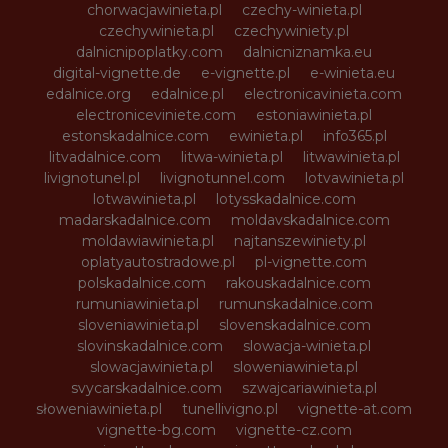
chorwacjawinieta.pl
czechy-winieta.pl
czechywinieta.pl
czechywiniety.pl
dalnicnipoplatky.com
dalnicniznamka.eu
digital-vignette.de
e-vignette.pl
e-winieta.eu
edalnice.org
edalnice.pl
electronicavinieta.com
electroniceviniete.com
estoniawinieta.pl
estonskadalnice.com
ewinieta.pl
info365.pl
litvadalnice.com
litwa-winieta.pl
litwawinieta.pl
livignotunel.pl
livignotunnel.com
lotvawinieta.pl
lotwawinieta.pl
lotysskadalnice.com
madarskadalnice.com
moldavskadalnice.com
moldawiawinieta.pl
najtanszewiniety.pl
oplatyautostradowe.pl
pl-vignette.com
polskadalnice.com
rakouskadalnice.com
rumuniawinieta.pl
rumunskadalnice.com
sloveniawinieta.pl
slovenskadalnice.com
slovinskadalnice.com
slowacja-winieta.pl
slowacjawinieta.pl
sloweniawinieta.pl
svycarskadalnice.com
szwajcariawinieta.pl
słoweniawinieta.pl
tunellivigno.pl
vignette-at.com
vignette-bg.com
vignette-cz.com