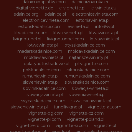
dalnicnipoplatky.com
dalnicniznamka.eu
digital-vignette.de
e-vignette.pl
e-winieta.eu
edalnice.org
edalnice.pl
electronicavinieta.com
electroniceviniete.com
estoniawinieta.pl
estonskadalnice.com
ewinieta.pl
info365.pl
litvadalnice.com
litwa-winieta.pl
litwawinieta.pl
livignotunel.pl
livignotunnel.com
lotvawinieta.pl
lotwawinieta.pl
lotysskadalnice.com
madarskadalnice.com
moldavskadalnice.com
moldawiawinieta.pl
najtanszewiniety.pl
oplatyautostradowe.pl
pl-vignette.com
polskadalnice.com
rakouskadalnice.com
rumuniawinieta.pl
rumunskadalnice.com
sloveniawinieta.pl
slovenskadalnice.com
slovinskadalnice.com
slowacja-winieta.pl
slowacjawinieta.pl
sloweniawinieta.pl
svycarskadalnice.com
szwajcariawinieta.pl
słoweniawinieta.pl
tunellivigno.pl
vignette-at.com
vignette-bg.com
vignette-cz.com
vignette-pl.com
vignette-poland.pl
vignette-ro.com
vignette-si.com
vignette.pl
vignettepoland.pl
vinetki.pl
vinietaelectronica.com