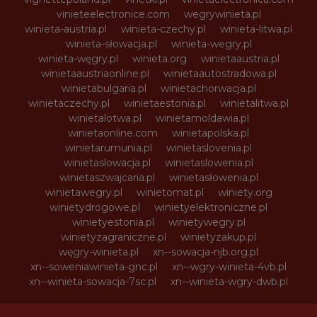
vinieteelectronice.com
wegrywinieta.pl
winieta-austria.pl
winieta-czechy.pl
winieta-litwa.pl
winieta-słowacja.pl
winieta-wegry.pl
winieta-węgry.pl
winieta.org
winietaaustria.pl
winietaaustriaonline.pl
winietaautostradowa.pl
winietabulgaria.pl
winietachorwacja.pl
winietaczechy.pl
winietaestonia.pl
winietalitwa.pl
winietalotwa.pl
winietamoldawia.pl
winietaonline.com
winietapolska.pl
winietarumunia.pl
winietaslovenia.pl
winietaslowacja.pl
winietaslowenia.pl
winietaszwajcaria.pl
winietasłowenia.pl
winietawegry.pl
winietomat.pl
winiety.org
winietydrogowe.pl
winietyelektroniczne.pl
winietyestonia.pl
winietywegry.pl
winietyzagraniczne.pl
winietyzakup.pl
węgry-winieta.pl
xn--sowacja-njb.org.pl
xn--soweniawinieta-gnc.pl
xn--wgry-winieta-4vb.pl
xn--winieta-sowacja-7sc.pl
xn--winieta-wgry-dwb.pl