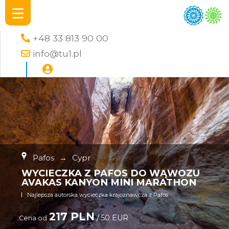
+48 33 813 90 00
info@tu1.pl
Pafos
→
Cypr
WYCIECZKA Z PAFOS DO WĄWOZU
AVAKAS KANYON MINI MARATHON
Najlepsza autorska wycieczka krajoznawcza z Pafos
217 PLN
/ 50 EUR
Cena od