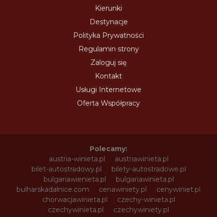
Kierunki
Destynacje
Polityka Prywatności
Regulamin strony
Zaloguj się
Kontakt
Usługi Internetowe
Oferta Współpracy
Polecamy:
austria-winieta.pl
austriawinieta.pl
bilet-autostradowy.pl
bilety-autostradowe.pl
bulgariawienieta.pl
bulgariawinieta.pl
bulharskadalnice.com
cenawiniety.pl
cenywiniet.pl
chorwacjawinieta.pl
czechy-winieta.pl
czechywinieta.pl
czechywiniety.pl