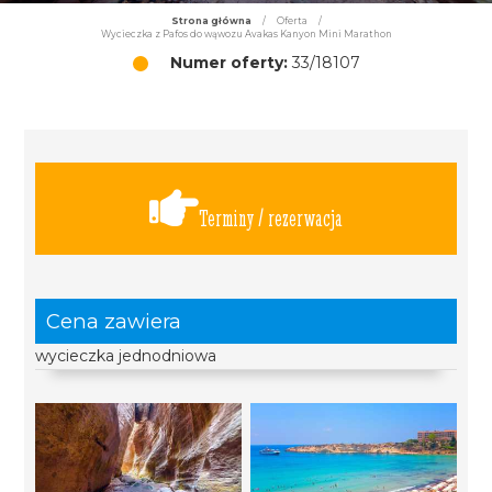
Strona główna
/
Oferta
/
Wycieczka z Pafos do wąwozu Avakas Kanyon Mini Marathon
Numer oferty:
33/18107
Terminy / rezerwacja
Cena zawiera
wycieczka jednodniowa