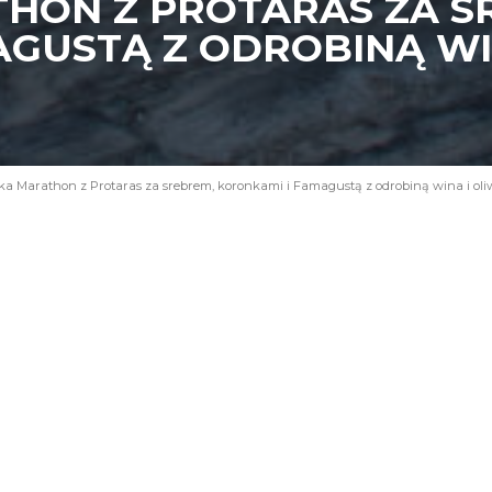
HON Z PROTARAS ZA S
AGUSTĄ Z ODROBINĄ WI
a Marathon z Protaras za srebrem, koronkami i Famagustą z odrobiną wina i oli