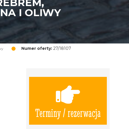
REBREM,
NA I OLIWY
Numer oferty:
27/18107
wy
Terminy / rezerwacja