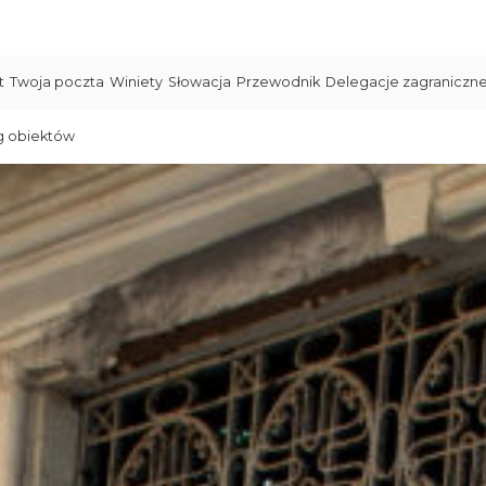
t
Twoja poczta
Winiety
Słowacja
Przewodnik
Delegacje zagraniczn
g obiektów