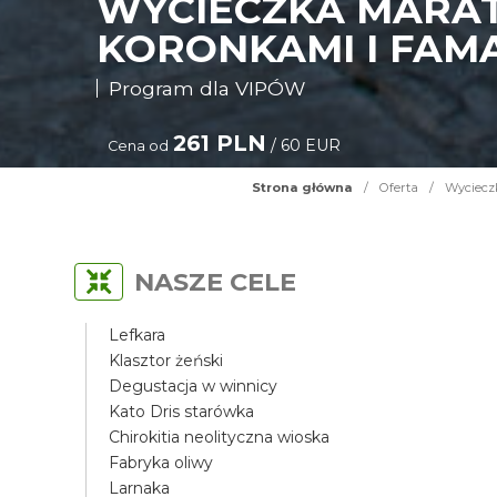
WYCIECZKA MARAT
KORONKAMI I FAM
Program dla VIPÓW
261 PLN
/ 60 EUR
Cena od
Strona główna
/
Oferta
/
Wycieczk
NASZE CELE
Lefkara
Klasztor żeński
Degustacja w winnicy
Kato Dris starówka
Chirokitia neolityczna wioska
Fabryka oliwy
Larnaka