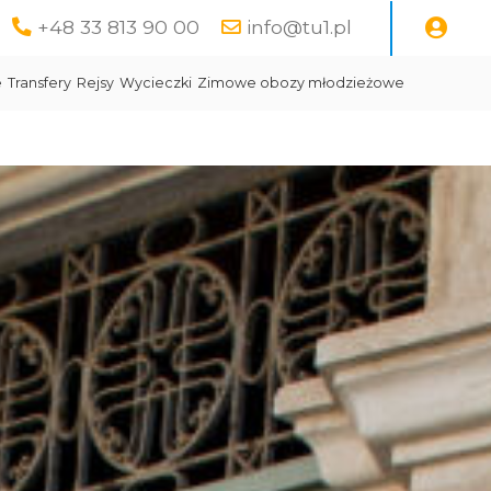
+48 33 813 90 00
info@tu1.pl
e
Transfery
Rejsy
Wycieczki
Zimowe obozy młodzieżowe